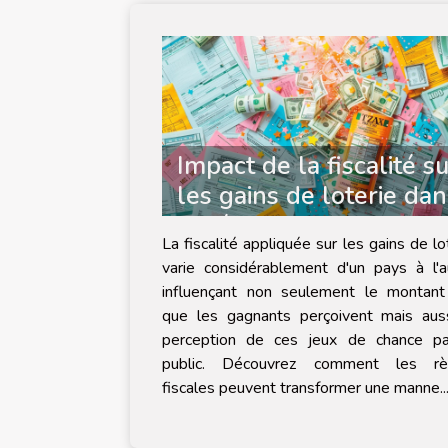
Impact de la fiscalité s
les gains de loterie dan
différents pays
La fiscalité appliquée sur les gains de lo
varie considérablement d'un pays à l'a
influençant non seulement le montant
que les gagnants perçoivent mais auss
perception de ces jeux de chance pa
public. Découvrez comment les rè
fiscales peuvent transformer une manne..