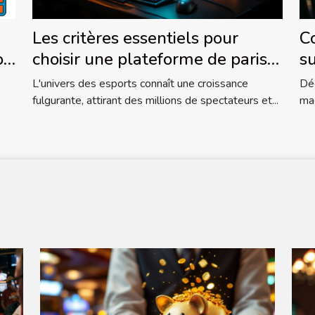
Les critères essentiels pour
C
choisir une plateforme de paris
os
su
sur les esports fiable et
?
L'univers des esports connaît une croissance
Déc
sécurisée
fulgurante, attirant des millions de spectateurs et...
mac