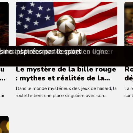
olution des plateformes de jeu
onus de dépôt ?
ître une plateforme fiable ?
eformes de paris sportifs en ligne ?
s tendances de paris sportifs
tratégies et pièges à éviter
paris sportifs et comment les utiliser
ains au loto sportif en ligne
té des plateformes de paris en ligne
ino inspirées par le sport
du
Le mystère de la bille rouge
Ro
ins
: mythes et réalités de la
dé
roulette
Dans le monde mystérieux des jeux de hasard, la
La r
par
roulette tient une place singulière avec son...
sur 