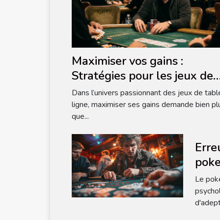
Maximiser vos gains :
Stratégies pour les jeux de
table en ligne
Dans l’univers passionnant des jeux de tabl
ligne, maximiser ses gains demande bien pl
que...
Erre
poke
les 
Le poke
rent
psychol
d'adept