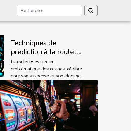
Techniques de
prédiction à la roulette
pour anticiper les
La roulette est un jeu
victoires
emblématique des casinos, célèbre
pour son suspense et son élégance.
Bien...