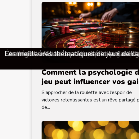
Avis négatifs : moteur ou frein pour l'év
Comment maximiser vos gains avec des b
Jeux d'argent en ligne : comment reconna
Comment maximiser vos gains sur les plat
Comment les jeux en ligne influencent le
Évaluer et choisir des tipsters en ligne : S
Les meilleurs outils statistiques pour les 
Stratégies efficaces pour maximiser vos g
Comment évaluer la sécurité et la fiabili
Les meilleures thématiques de jeux de cas
Comment la psychologie 
jeu peut influencer vos ga
à la roulette
S'approcher de la roulette avec l'espoir de
victoires retentissantes est un rêve partagé 
de...