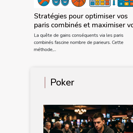
Stratégies pour optimiser vos
paris combinés et maximiser v
gains
La quête de gains conséquents via les paris
combinés fascine nombre de parieurs. Cette
méthode,...
Poker