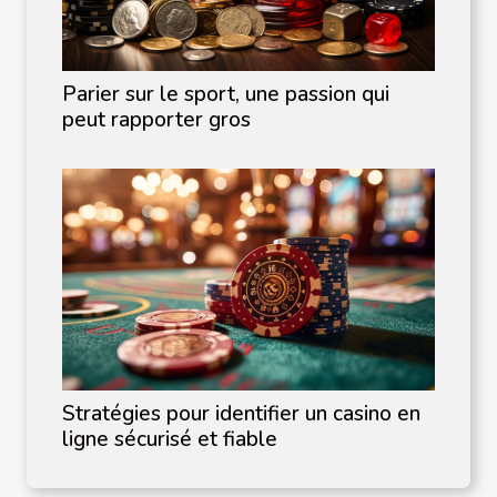
Parier sur le sport, une passion qui
peut rapporter gros
Stratégies pour identifier un casino en
ligne sécurisé et fiable