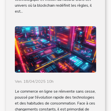
univers où la blockchain redéfinit les règles, il
est...
Ven. 18/04/2025 10h
Le commerce en ligne se réinvente sans cesse,
poussé par l'évolution rapide des technologies
et des habitudes de consommation. Face à ces
changements constants, il est primordial de