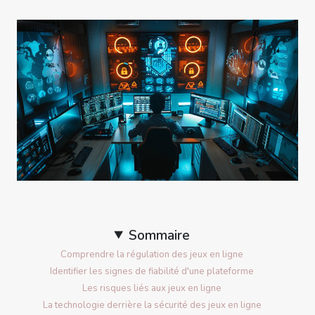
Sommaire
Comprendre la régulation des jeux en ligne
Identifier les signes de fiabilité d'une plateforme
Les risques liés aux jeux en ligne
La technologie derrière la sécurité des jeux en ligne