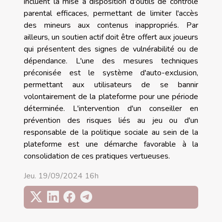
incluent la mise à disposition d'outils de contrôle
parental efficaces, permettant de limiter l'accès
des mineurs aux contenus inappropriés. Par
ailleurs, un soutien actif doit être offert aux joueurs
qui présentent des signes de vulnérabilité ou de
dépendance. L'une des mesures techniques
préconisée est le système d'auto-exclusion,
permettant aux utilisateurs de se bannir
volontairement de la plateforme pour une période
déterminée. L'intervention d'un conseiller en
prévention des risques liés au jeu ou d'un
responsable de la politique sociale au sein de la
plateforme est une démarche favorable à la
consolidation de ces pratiques vertueuses.
Jeu. 19/09/2024 16h