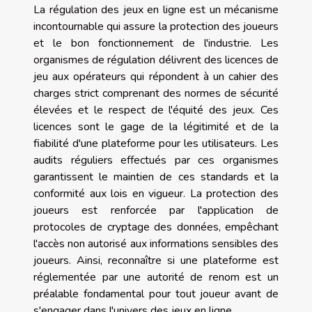
La régulation des jeux en ligne est un mécanisme
incontournable qui assure la protection des joueurs
et le bon fonctionnement de l'industrie. Les
organismes de régulation délivrent des licences de
jeu aux opérateurs qui répondent à un cahier des
charges strict comprenant des normes de sécurité
élevées et le respect de l'équité des jeux. Ces
licences sont le gage de la légitimité et de la
fiabilité d'une plateforme pour les utilisateurs. Les
audits réguliers effectués par ces organismes
garantissent le maintien de ces standards et la
conformité aux lois en vigueur. La protection des
joueurs est renforcée par l'application de
protocoles de cryptage des données, empêchant
l'accès non autorisé aux informations sensibles des
joueurs. Ainsi, reconnaître si une plateforme est
réglementée par une autorité de renom est un
préalable fondamental pour tout joueur avant de
s'engager dans l'univers des jeux en ligne.