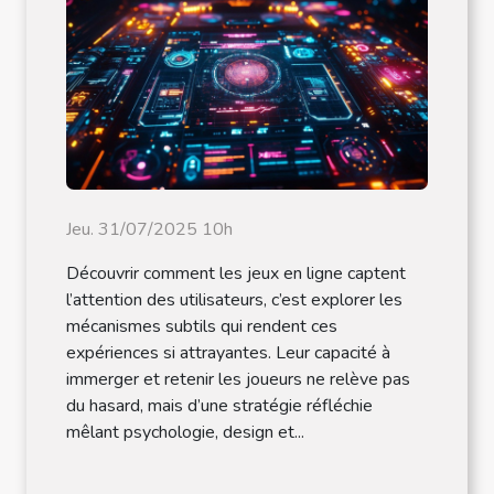
Jeu. 31/07/2025 10h
Découvrir comment les jeux en ligne captent
l’attention des utilisateurs, c’est explorer les
mécanismes subtils qui rendent ces
expériences si attrayantes. Leur capacité à
immerger et retenir les joueurs ne relève pas
du hasard, mais d’une stratégie réfléchie
mêlant psychologie, design et...