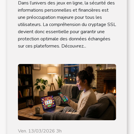
Dans l’univers des jeux en ligne, la sécurité des
informations personnelles et financières est
une préoccupation majeure pour tous les
utilisateurs. La compréhension du cryptage SSL
devient donc essentielle pour garantir une
protection optimale des données échangées
sur ces plateformes. Découvrez...
Ven. 13/03/2026 3h