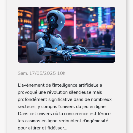
Sam. 17/05/2025 10h
L'avènement de l'intelligence artificielle a
provoqué une révolution silencieuse mais
profondément significative dans de nombreux
secteurs, y compris l'univers du jeu en ligne.
Dans cet univers où la concurrence est féroce,
les casinos en ligne redoublent d'ingéniosité
pour attirer et fidéliser...