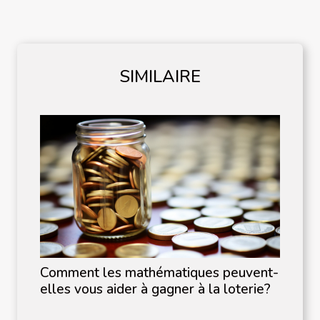
SIMILAIRE
Comment les mathématiques peuvent-
elles vous aider à gagner à la loterie?