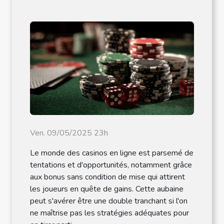
Ven. 09/05/2025 23h
Le monde des casinos en ligne est parsemé de
tentations et d'opportunités, notamment grâce
aux bonus sans condition de mise qui attirent
les joueurs en quête de gains. Cette aubaine
peut s'avérer être une double tranchant si l'on
ne maîtrise pas les stratégies adéquates pour