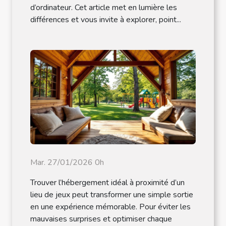
d’ordinateur. Cet article met en lumière les
différences et vous invite à explorer, point...
Mar. 27/01/2026 0h
Trouver l’hébergement idéal à proximité d’un
lieu de jeux peut transformer une simple sortie
en une expérience mémorable. Pour éviter les
mauvaises surprises et optimiser chaque