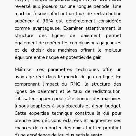
reversé aux joueurs sur une longue période. Une
machine à sous affichant un taux de redistribution
supérieur à 96% est généralement considérée
comme avantageuse. Examiner attentivement la
structure des lignes de paiement permet
également de repérer les combinaisons gagnantes
et de choisir des machines offrant le meilleur
équilibre entre risque et potentiel de gain.
Maîtriser ces paramètres techniques offre un
avantage réel dans le monde du jeu en ligne. En
comprenant l’impact du RNG, la structure des
lignes de paiement et le taux de redistribution,
l’utilisateur aguerri peut sélectionner des machines
à sous adaptées à ses objectifs et à son budget.
Cette expertise technique constitue la clé pour
prendre des décisions éclairées et augmenter ses
chances de remporter des gains tout en profitant
d’une expérience de jeu plus satisfaisante.