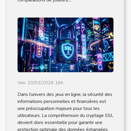
Ven. 20/03/2026 16h
Dans l’univers des jeux en ligne, la sécurité des
informations personnelles et financières est
une préoccupation majeure pour tous les
utilisateurs. La compréhension du cryptage SSL
devient donc essentielle pour garantir une
protection optimale des données échangées