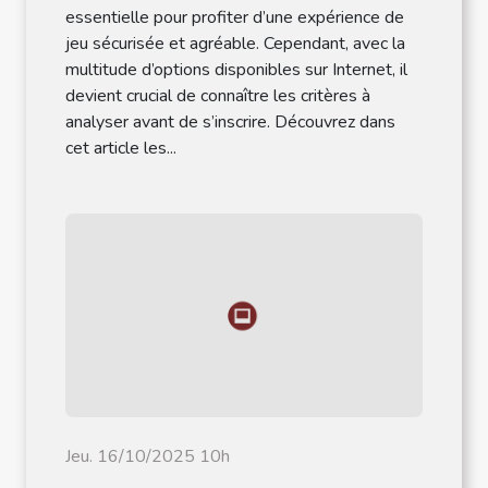
essentielle pour profiter d’une expérience de
jeu sécurisée et agréable. Cependant, avec la
multitude d’options disponibles sur Internet, il
devient crucial de connaître les critères à
analyser avant de s’inscrire. Découvrez dans
cet article les...
Jeu. 16/10/2025 10h