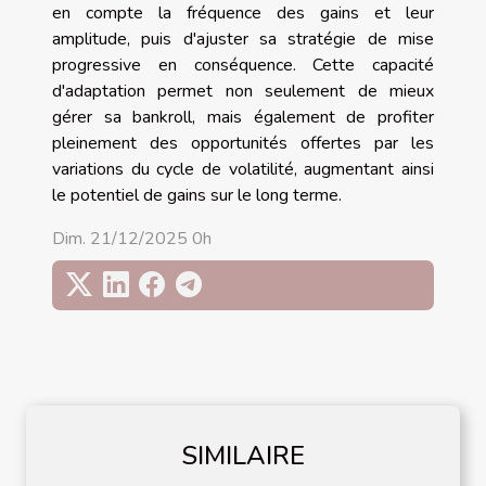
en compte la fréquence des gains et leur
amplitude, puis d'ajuster sa stratégie de mise
progressive en conséquence. Cette capacité
d'adaptation permet non seulement de mieux
gérer sa bankroll, mais également de profiter
pleinement des opportunités offertes par les
variations du cycle de volatilité, augmentant ainsi
le potentiel de gains sur le long terme.
Dim. 21/12/2025 0h
SIMILAIRE