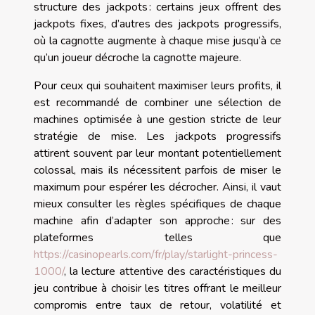
structure des jackpots : certains jeux offrent des
jackpots fixes, d’autres des jackpots progressifs,
où la cagnotte augmente à chaque mise jusqu’à ce
qu’un joueur décroche la cagnotte majeure.
Pour ceux qui souhaitent maximiser leurs profits, il
est recommandé de combiner une sélection de
machines optimisée à une gestion stricte de leur
stratégie de mise. Les jackpots progressifs
attirent souvent par leur montant potentiellement
colossal, mais ils nécessitent parfois de miser le
maximum pour espérer les décrocher. Ainsi, il vaut
mieux consulter les règles spécifiques de chaque
machine afin d’adapter son approche : sur des
plateformes telles que
https://casinopearls.com/fr/play/starlight-princess-
1000/
, la lecture attentive des caractéristiques du
jeu contribue à choisir les titres offrant le meilleur
compromis entre taux de retour, volatilité et