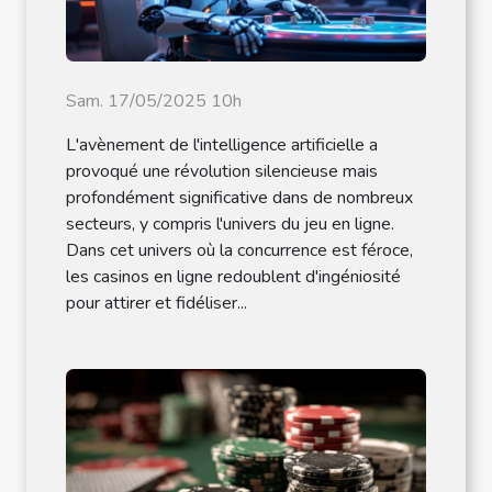
Sam. 17/05/2025 10h
L'avènement de l'intelligence artificielle a
provoqué une révolution silencieuse mais
profondément significative dans de nombreux
secteurs, y compris l'univers du jeu en ligne.
Dans cet univers où la concurrence est féroce,
les casinos en ligne redoublent d'ingéniosité
pour attirer et fidéliser...