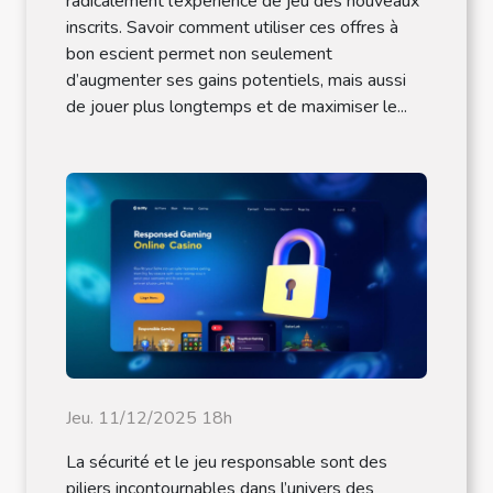
radicalement l’expérience de jeu des nouveaux
inscrits. Savoir comment utiliser ces offres à
bon escient permet non seulement
d’augmenter ses gains potentiels, mais aussi
de jouer plus longtemps et de maximiser le...
Jeu. 11/12/2025 18h
La sécurité et le jeu responsable sont des
piliers incontournables dans l’univers des