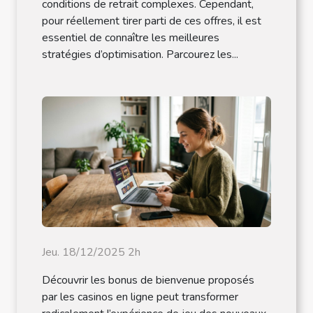
conditions de retrait complexes. Cependant,
pour réellement tirer parti de ces offres, il est
essentiel de connaître les meilleures
stratégies d’optimisation. Parcourez les...
Jeu. 18/12/2025 2h
Découvrir les bonus de bienvenue proposés
par les casinos en ligne peut transformer