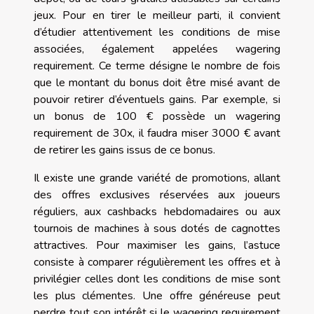
jeux. Pour en tirer le meilleur parti, il convient
d’étudier attentivement les conditions de mise
associées, également appelées wagering
requirement. Ce terme désigne le nombre de fois
que le montant du bonus doit être misé avant de
pouvoir retirer d’éventuels gains. Par exemple, si
un bonus de 100 € possède un wagering
requirement de 30x, il faudra miser 3000 € avant
de retirer les gains issus de ce bonus.
Il existe une grande variété de promotions, allant
des offres exclusives réservées aux joueurs
réguliers, aux cashbacks hebdomadaires ou aux
tournois de machines à sous dotés de cagnottes
attractives. Pour maximiser les gains, l’astuce
consiste à comparer régulièrement les offres et à
privilégier celles dont les conditions de mise sont
les plus clémentes. Une offre généreuse peut
perdre tout son intérêt si le wagering requirement