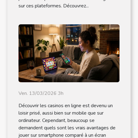
sur ces plateformes. Découvrez...
Ven. 13/03/2026 3h
Découvrir les casinos en ligne est devenu un
loisir prisé, aussi bien sur mobile que sur
ordinateur. Cependant, beaucoup se
demandent quels sont les vrais avantages de
jouer sur smartphone comparé à un écran