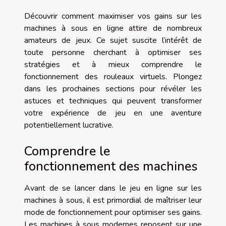
Découvrir comment maximiser vos gains sur les
machines à sous en ligne attire de nombreux
amateurs de jeux. Ce sujet suscite l’intérêt de
toute personne cherchant à optimiser ses
stratégies et à mieux comprendre le
fonctionnement des rouleaux virtuels. Plongez
dans les prochaines sections pour révéler les
astuces et techniques qui peuvent transformer
votre expérience de jeu en une aventure
potentiellement lucrative.
Comprendre le
fonctionnement des machines
Avant de se lancer dans le jeu en ligne sur les
machines à sous, il est primordial de maîtriser leur
mode de fonctionnement pour optimiser ses gains.
Les machines à sous modernes reposent sur une