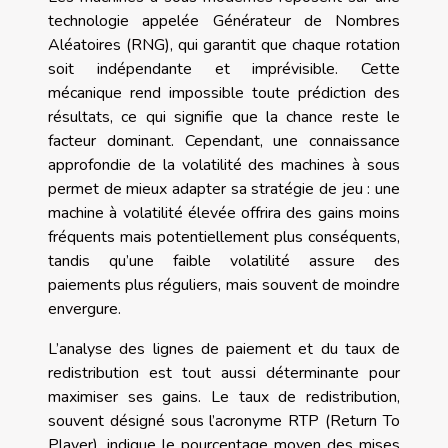
technologie appelée Générateur de Nombres
Aléatoires (RNG), qui garantit que chaque rotation
soit indépendante et imprévisible. Cette
mécanique rend impossible toute prédiction des
résultats, ce qui signifie que la chance reste le
facteur dominant. Cependant, une connaissance
approfondie de la volatilité des machines à sous
permet de mieux adapter sa stratégie de jeu : une
machine à volatilité élevée offrira des gains moins
fréquents mais potentiellement plus conséquents,
tandis qu’une faible volatilité assure des
paiements plus réguliers, mais souvent de moindre
envergure.
L’analyse des lignes de paiement et du taux de
redistribution est tout aussi déterminante pour
maximiser ses gains. Le taux de redistribution,
souvent désigné sous l’acronyme RTP (Return To
Player), indique le pourcentage moyen des mises