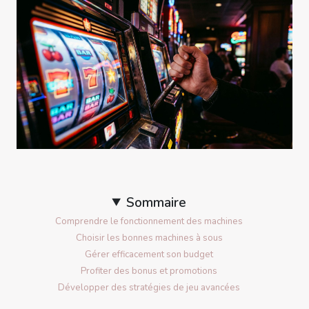
Sommaire
Comprendre le fonctionnement des machines
Choisir les bonnes machines à sous
Gérer efficacement son budget
Profiter des bonus et promotions
Développer des stratégies de jeu avancées