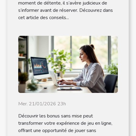
moment de détente, il s’avère judicieux de
s’informer avant de réserver. Découvrez dans
cet article des conseils...
Mer. 21/01/2026 23h
Découvrir les bonus sans mise peut
transformer votre expérience de jeu en ligne,
offrant une opportunité de jouer sans