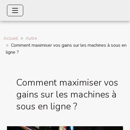
Accueil
Autre
Comment maximiser vos gains sur les machines à sous en
ligne ?
Comment maximiser vos
gains sur les machines à
sous en ligne ?