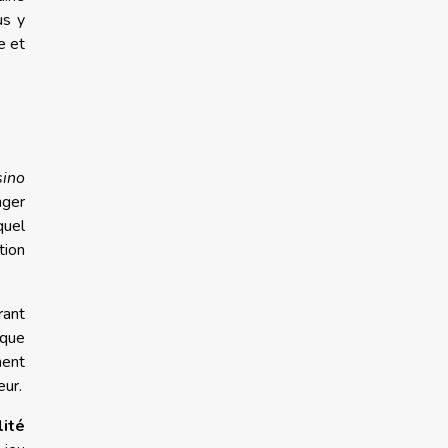
us y
e et
sino
nger
quel
tion
rant
 que
ment
eur.
lité