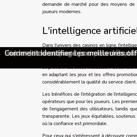
demande de marché pour des moyens de pa
joueurs modernes.
L'intelligence artifici
Dans l'univers des casinos en ligne, l'intelli
La face cachée des passes décisives : 
Protection des données : comprendre 
Les avantages de jouer au casino sur
Guide pratique : choisir son hébergem
Stratégies efficaces pour maximiser 
Comment maximiser vos gains sur les
Comment maximiser vos gains avec les
Importance de la sécurité et du jeu r
Les critères clés pour choisir son cas
Comment maximiser vos gains avec les
Comment identifier les licences fiable
Comment la personnalisation avancée 
Comment les jeux en ligne captent-ils 
Impact psychologique des tours gratui
Comment l'intelligence artificielle t
Guide pour débutants sur les stratég
Tout ce qu'il faut savoir sur les casi
Exploration des tendances actuelles 
Exploration de l'impact des communa
Avantages et inconvénients des casin
Stratégies avancées pour optimiser v
Impact des exclusivités sur la compéti
Les meilleures pratiques pour sécuris
Guide de démarrage pour les débutant
Comment identifier les meilleures off
des jeux équitables et limiter les risque
opérateurs peuvent analyser des quantité
et prévenir les actes frauduleux. Cette tec
en adaptant les jeux et les offres promotion
considérablement la qualité du service client.
Les bénéfices de l'intégration de l'intelligen
opérateurs que pour les joueurs. Les premier
de l'engagement des utilisateurs, tandis qu
transparente. Les jeux équitables, soutenus p
où la confiance est primordiale.
Pour ceux qui s'intéressent à découvrir co