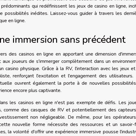
 prédominants qui redéfinissent les jeux de casino en ligne, inci
 possibilités inédites. Laissez-vous guider à travers les derni
ue en ligne.
: une immersion sans précédent
nivers des casinos en ligne en apportant une dimension d'immer
et aux joueurs de s'immerger complètement dans un environne
n casino physique. Grâce à la RV, l'interaction avec les jeux et
iste, renforçant l'excitation et l'engagement des utilisateurs.
rtuelle ouvrent également la porte à de nouvelles possibilité
rience encore plus captivante.
le dans les casinos en ligne n'est pas exempte de défis. Les jou
es, comme des casques de RV et potentiellement des capteur
nvestissement non négligeable. De même, pour les opérateur
 cette nouvelle forme nécessite des ressources et un savoir-f
s, la volonté d'offrir une expérience immersive pousse l'industr