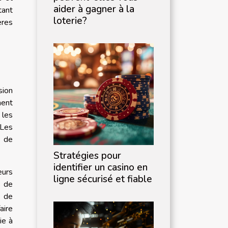
aider à gagner à la
tant
loterie?
ères
sion
ment
 les
 Les
s de
Stratégies pour
identifier un casino en
eurs
ligne sécurisé et fiable
s de
s de
aire
ie à