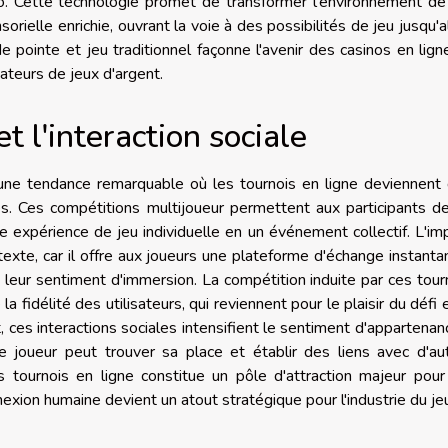
o. Cette technologie promet de transformer l'environnement de
orielle enrichie, ouvrant la voie à des possibilités de jeu jusqu'a
 pointe et jeu traditionnel façonne l'avenir des casinos en lign
teurs de jeux d'argent.
t l'interaction sociale
'une tendance remarquable où les tournois en ligne deviennent
les. Ces compétitions multijoueur permettent aux participants d
e expérience de jeu individuelle en un événement collectif. L'im
texte, car il offre aux joueurs une plateforme d'échange instanta
 leur sentiment d'immersion. La compétition induite par ces tour
fidélité des utilisateurs, qui reviennent pour le plaisir du défi e
t, ces interactions sociales intensifient le sentiment d'appartenan
joueur peut trouver sa place et établir des liens avec d'au
des tournois en ligne constitue un pôle d'attraction majeur pour
nexion humaine devient un atout stratégique pour l'industrie du je