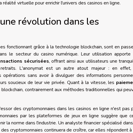
 réalité virtuelle pour enrichir l'univers des casinos en ligne.
une révolution dans les
s fonctionnant grâce à la technologie blockchain, sont en pass
ans le secteur du casino numérique. Leur utilisation apporte
ansactions sécurisées
, offrant ainsi aux utilisateurs une tranquil
retraits. L'anonymat est un autre atout majeur : en effet,
 opérations sans avoir à divulguer des informations personne
urs soucieux de leur vie privée. Quant à la vitesse, les
paieme
 blockchain, contrairement aux méthodes traditionnelles qui peu
l'essor des cryptomonnaies dans les casinos en ligne n'est pas 
s monnaies par les plateformes de jeux en ligne suggère que c
ir la norme dans l'industrie. Un analyste financier spécialisé dans
 des cryptomonnaies continuera de croître, car elles répondent à