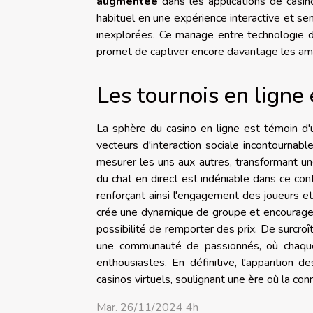
augmentée
dans les applications de casin
habituel en une expérience interactive et sens
inexplorées. Ce mariage entre technologie de
promet de captiver encore davantage les ama
Les tournois en ligne e
La sphère du casino en ligne est témoin d
vecteurs d'interaction sociale incontournab
mesurer les uns aux autres, transformant un
du chat en direct est indéniable dans ce con
renforçant ainsi l'engagement des joueurs et
crée une dynamique de groupe et encourage la 
possibilité de remporter des prix. De surcroî
une communauté de passionnés, où chaque 
enthousiastes. En définitive, l'apparition 
casinos virtuels, soulignant une ère où la con
Mar. 26/11/2024 4h