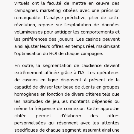
virtuels ont la faculté de mettre en œuvre des
campagnes marketing ciblées avec une précision
remarquable. L'analyse prédictive, pilier de cette
révolution, repose sur l'exploitation de données
volumineuses pour anticiper les comportements et
les préférences des joueurs. Les casinos peuvent
ainsi ajuster leurs offres en temps réel, maximisant
l'optimisation du ROI de chaque campagne.
En outre, la segmentation de l'audience devient
extrêmement affinée grâce à l'IA. Les opérateurs
de casinos en ligne disposent à présent de la
capacité de diviser leur base de clients en groupes
homogènes en fonction de divers critères tels que
les habitudes de jeu, les montants dépensés ou
même la fréquence de connexion. Cette approche
ciblée permet d'élaborer des offres
personnalisées qui résonnent avec les attentes
spécifiques de chaque segment, assurant ainsi une