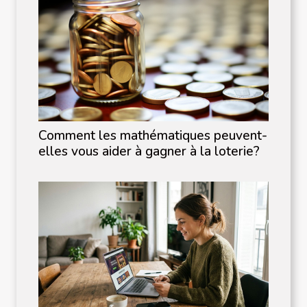
Comment les mathématiques peuvent-
elles vous aider à gagner à la loterie?