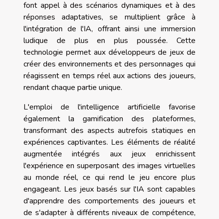
font appel à des scénarios dynamiques et à des
réponses adaptatives, se multiplient grâce à
l'intégration de l'IA, offrant ainsi une immersion
ludique de plus en plus poussée. Cette
technologie permet aux développeurs de jeux de
créer des environnements et des personnages qui
réagissent en temps réel aux actions des joueurs,
rendant chaque partie unique.
L'emploi de l'intelligence artificielle favorise
également la gamification des plateformes,
transformant des aspects autrefois statiques en
expériences captivantes. Les éléments de réalité
augmentée intégrés aux jeux enrichissent
l'expérience en superposant des images virtuelles
au monde réel, ce qui rend le jeu encore plus
engageant. Les jeux basés sur l'IA sont capables
d'apprendre des comportements des joueurs et
de s'adapter à différents niveaux de compétence,