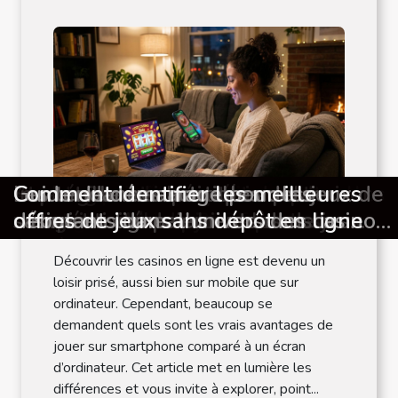
La face cachée des passes décisives :
Protection des données :
Les avantages de jouer au casino sur
Guide pratique : choisir son
Stratégies efficaces pour maximiser
Comment maximiser vos gains sur
Comment maximiser vos gains avec
Importance de la sécurité et du jeu
Les critères clés pour choisir son
Comment maximiser vos gains avec
Comment identifier les licences
Comment la personnalisation
Comment les jeux en ligne captent-
Impact psychologique des tours
Guide pour débutants sur les
Tout ce qu'il faut savoir sur les
Exploration des tendances actuelles
Exploration de l'impact des
Avantages et inconvénients des
Stratégies avancées pour optimiser
Impact des exclusivités sur la
Les meilleures pratiques pour
Les tendances actuelles des jeux de
Guide de démarrage pour les
Comment identifier les meilleures
ce que les stats ne disent jamais
comprendre le cryptage SSL dans
mobile versus ordinateur
hébergement près d'un lieu de jeux
les avantages des bonus sans mise
les machines à sous en ligne ?
les bonus de bienvenue offerts par
responsable dans les casinos en
casino en ligne en toute confiance
les stratégies de Plinko ?
fiables pour casinos en ligne ?
avancée transforme l'expérience des
ils l'attention des utilisateurs ?
gratuits sur les joueurs de casino en
stratégies de jeux dans les casinos
casinos crypto en 2025
et futures dans le commerce en
communautés de joueurs sur le
casinos mobiles par rapport aux
vos gains aux machines à sous
compétitivité des consoles de jeux
sécuriser vos paiements dans les
casino en ligne
débutants dans l'univers des casinos
offres de jeux sans dépôt en ligne
Ven. 13/03/2026 3h
les jeux en ligne
les casinos en ligne ?
ligne
jeux de simulation
ligne
offrant des bonus sans wager
ligne
succès des RPG mobiles
plateformes desktop
casinos en ligne
en ligne
Découvrir les casinos en ligne est devenu un
loisir prisé, aussi bien sur mobile que sur
ordinateur. Cependant, beaucoup se
demandent quels sont les vrais avantages de
jouer sur smartphone comparé à un écran
d’ordinateur. Cet article met en lumière les
différences et vous invite à explorer, point...