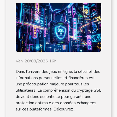
Ven. 20/03/2026 16h
Dans l’univers des jeux en ligne, la sécurité des
informations personnelles et financières est
une préoccupation majeure pour tous les
utilisateurs. La compréhension du cryptage SSL
devient donc essentielle pour garantir une
protection optimale des données échangées
sur ces plateformes. Découvrez...