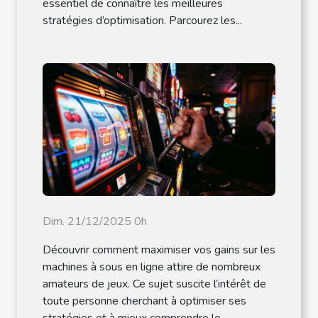
essentiel de connaître les meilleures
stratégies d’optimisation. Parcourez les...
Dim. 21/12/2025 0h
Découvrir comment maximiser vos gains sur les
machines à sous en ligne attire de nombreux
amateurs de jeux. Ce sujet suscite l’intérêt de
toute personne cherchant à optimiser ses