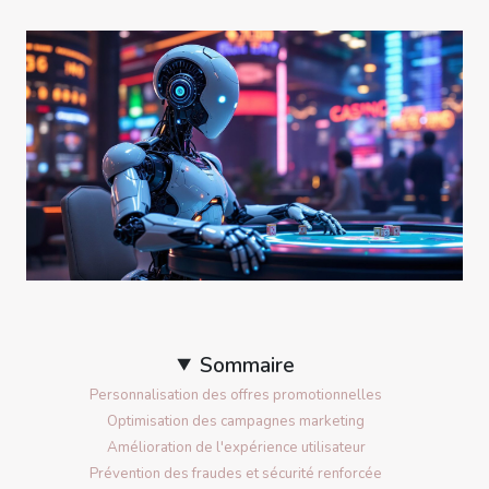
Sommaire
Personnalisation des offres promotionnelles
Optimisation des campagnes marketing
Amélioration de l'expérience utilisateur
Prévention des fraudes et sécurité renforcée