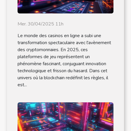
Mer. 30/04/2025 11h
Le monde des casinos en ligne a subi une
transformation spectaculaire avec l'avènement
des cryptomonnaies. En 2025, ces
plateformes de jeu représentent un
phénomène fascinant, conjuguant innovation
technologique et frisson du hasard. Dans cet
univers où la blockchain redéfinit les règles, il
est...