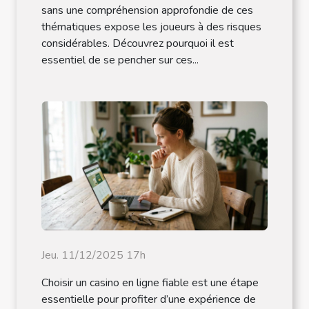
sans une compréhension approfondie de ces
thématiques expose les joueurs à des risques
considérables. Découvrez pourquoi il est
essentiel de se pencher sur ces...
Jeu. 11/12/2025 17h
Choisir un casino en ligne fiable est une étape
essentielle pour profiter d’une expérience de