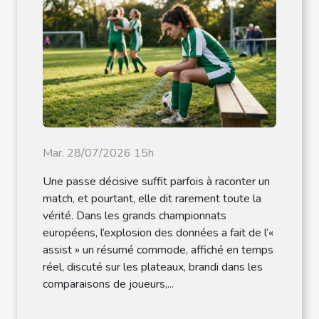
Mar. 28/07/2026 15h
Une passe décisive suffit parfois à raconter un
match, et pourtant, elle dit rarement toute la
vérité. Dans les grands championnats
européens, l’explosion des données a fait de l’«
assist » un résumé commode, affiché en temps
réel, discuté sur les plateaux, brandi dans les
comparaisons de joueurs,...