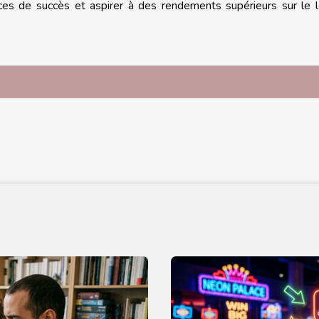
ces de succès et aspirer à des rendements supérieurs sur le 