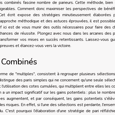
is combinés fascine nombre de parieurs. Cette méthode, bien
ligeables. Comment donc maximiser les perspectives de bénéf
 Cet écrit expose des stratégies minutieusement élaborées 
e approche méthodique et des astuces éprouvées, il est possibl
if ici est de vous munir des outils nécessaires pour faire des c
s chances de réussite. Plongez avec nous dans les arcanes des p
ansformer vos mises en succès retentissants. Laissez-vous gu
 preuves et élancez-vous vers la victoire.
s Combinés
rme de "multiples", consistent à regrouper plusieurs sélection
distingue des paris simples qui ne concernent qu'une seule sélect
l'utilisation des cotes cumulées, qui multiplient entre elles les c
a un impact significatif sur les gains potentiels : plus le nombr
ées augmentent, et par conséquent, les gains potentiels s'élèv
es risques. En effet, si l'une des sélections est perdante, l'ense
 C'est pourquoi l'élaboration d'une stratégie de pari réfléchi