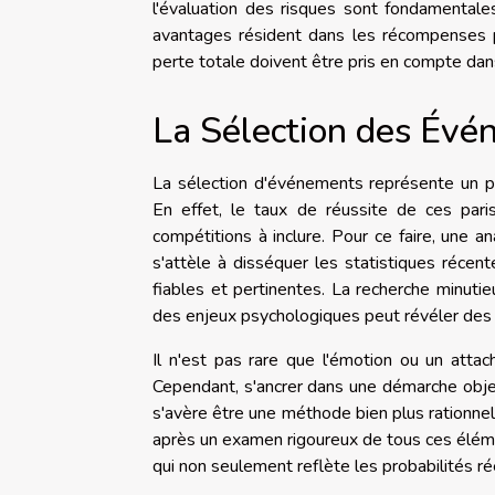
l'évaluation des risques sont fondamentale
avantages résident dans les récompenses p
perte totale doivent être pris en compte dans
La Sélection des Év
La sélection d'événements représente un pi
En effet, le taux de réussite de ces pari
compétitions à inclure. Pour ce faire, une 
s'attèle à disséquer les statistiques réce
fiables et pertinentes. La recherche minut
des enjeux psychologiques peut révéler des i
Il n'est pas rare que l'émotion ou un attac
Cependant, s'ancrer dans une démarche objec
s'avère être une méthode bien plus rationne
après un examen rigoureux de tous ces éléme
qui non seulement reflète les probabilités r