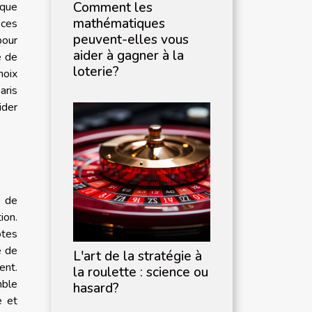
Comment les
 que
mathématiques
ices
peuvent-elles vous
pour
aider à gagner à la
e de
loterie?
hoix
aris
ider
s de
ion.
otes
e de
L'art de la stratégie à
ent.
la roulette : science ou
mble
hasard?
e et