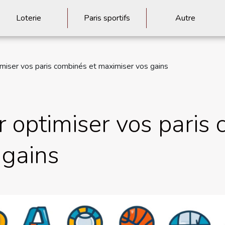
Loterie
Paris sportifs
Autre
imiser vos paris combinés et maximiser vos gains
r optimiser vos paris
 gains