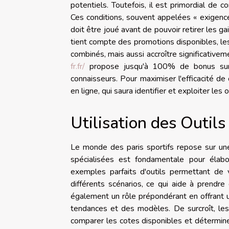
potentiels. Toutefois, il est primordial de 
Ces conditions, souvent appelées « exigenc
doit être joué avant de pouvoir retirer les g
tient compte des promotions disponibles, les
combinés, mais aussi accroître significative
fr.fr/
propose jusqu'à 100% de bonus sur l
connaisseurs. Pour maximiser l'efficacité de 
en ligne, qui saura identifier et exploiter les
Utilisation des Outil
Le monde des paris sportifs repose sur une 
spécialisées est fondamentale pour élabo
exemples parfaits d'outils permettant de 
différents scénarios, ce qui aide à prendr
également un rôle prépondérant en offrant un
tendances et des modèles. De surcroît, les 
comparer les cotes disponibles et détermine