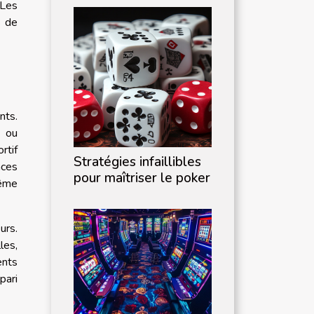
 Les
s de
nts.
s ou
rtif
Stratégies infaillibles
nces
pour maîtriser le poker
même
urs.
les,
ents
pari