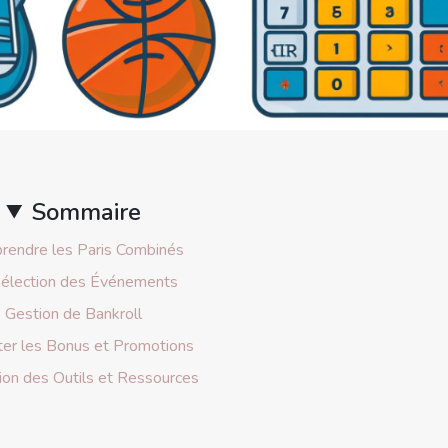
Sommaire
rendre les Paris Combinés
Sélection des Événements
Gestion de Bankroll
ter les Bonus et Promotions
tion des Outils et Ressources