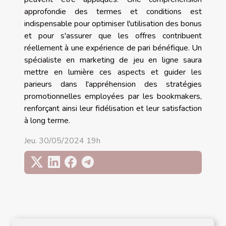
approfondie des termes et conditions est
indispensable pour optimiser l'utilisation des bonus
et pour s'assurer que les offres contribuent
réellement à une expérience de pari bénéfique. Un
spécialiste en marketing de jeu en ligne saura
mettre en lumière ces aspects et guider les
parieurs dans l'appréhension des stratégies
promotionnelles employées par les bookmakers,
renforçant ainsi leur fidélisation et leur satisfaction
à long terme.
Jeu. 30/05/2024 19h