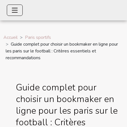
Accueil
Paris sportifs
Guide complet pour choisir un bookmaker en ligne pour
les paris sur le football : Critères essentiels et
recommandations
Guide complet pour
choisir un bookmaker en
ligne pour les paris sur le
football : Critères