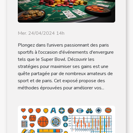
Mer. 24/04/2024 14h
Plongez dans l'univers passionnant des paris
sportifs à l'occasion d'événements d'envergure
tels que le Super Bowl. Découvrir les
stratégies pour maximiser ses gains est une
quête partagée par de nombreux amateurs de
sport et de paris. Cet exposé propose des
méthodes éprouvées pour améliorer vos...