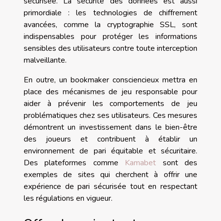
sécurisée. La sécurité des données est aussi
primordiale : les technologies de chiffrement
avancées, comme la cryptographie SSL, sont
indispensables pour protéger les informations
sensibles des utilisateurs contre toute interception
malveillante.
En outre, un bookmaker consciencieux mettra en
place des mécanismes de jeu responsable pour
aider à prévenir les comportements de jeu
problématiques chez ses utilisateurs. Ces mesures
démontrent un investissement dans le bien-être
des joueurs et contribuent à établir un
environnement de pari équitable et sécuritaire.
Des plateformes comme
Kamabet
sont des
exemples de sites qui cherchent à offrir une
expérience de pari sécurisée tout en respectant
les régulations en vigueur.