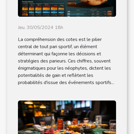
Jeu. 30/05/2024 18h
La compréhension des cotes est le pilier
central de tout pari sportif, un élément
déterminant qui façonne les décisions et
stratégies des parieurs. Ces chiffres, souvent
énigmatiques pour les néophytes, dictent les
potentialités de gain et reflètent les
probabilités d'issue des événements sportifs...