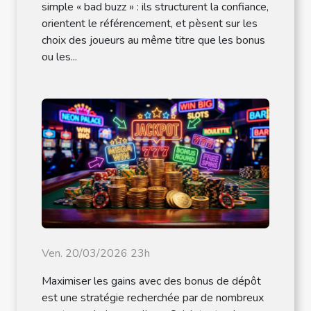
simple « bad buzz » : ils structurent la confiance,
orientent le référencement, et pèsent sur les
choix des joueurs au même titre que les bonus
ou les...
Ven. 20/03/2026 23h
Maximiser les gains avec des bonus de dépôt
est une stratégie recherchée par de nombreux