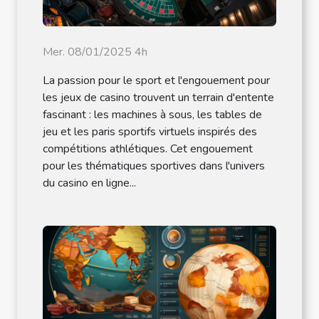
Mer. 08/01/2025 4h
La passion pour le sport et l'engouement pour
les jeux de casino trouvent un terrain d'entente
fascinant : les machines à sous, les tables de
jeu et les paris sportifs virtuels inspirés des
compétitions athlétiques. Cet engouement
pour les thématiques sportives dans l'univers
du casino en ligne...