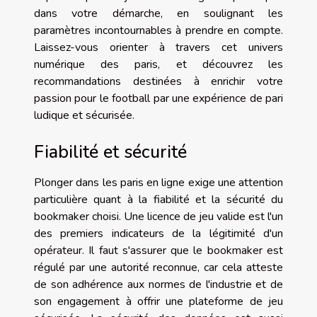
dans votre démarche, en soulignant les
paramètres incontournables à prendre en compte.
Laissez-vous orienter à travers cet univers
numérique des paris, et découvrez les
recommandations destinées à enrichir votre
passion pour le football par une expérience de pari
ludique et sécurisée.
Fiabilité et sécurité
Plonger dans les paris en ligne exige une attention
particulière quant à la fiabilité et la sécurité du
bookmaker choisi. Une licence de jeu valide est l'un
des premiers indicateurs de la légitimité d'un
opérateur. Il faut s'assurer que le bookmaker est
régulé par une autorité reconnue, car cela atteste
de son adhérence aux normes de l'industrie et de
son engagement à offrir une plateforme de jeu