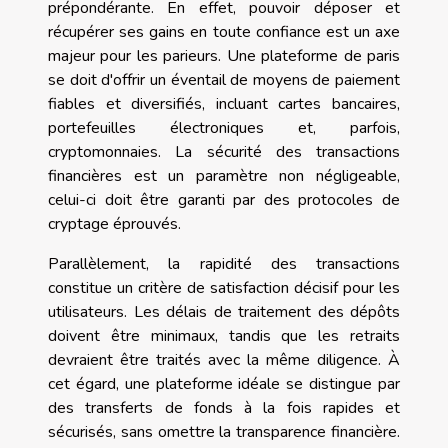
prépondérante. En effet, pouvoir déposer et
récupérer ses gains en toute confiance est un axe
majeur pour les parieurs. Une plateforme de paris
se doit d'offrir un éventail de moyens de paiement
fiables et diversifiés, incluant cartes bancaires,
portefeuilles électroniques et, parfois,
cryptomonnaies. La sécurité des transactions
financières est un paramètre non négligeable,
celui-ci doit être garanti par des protocoles de
cryptage éprouvés.
Parallèlement, la rapidité des transactions
constitue un critère de satisfaction décisif pour les
utilisateurs. Les délais de traitement des dépôts
doivent être minimaux, tandis que les retraits
devraient être traités avec la même diligence. À
cet égard, une plateforme idéale se distingue par
des transferts de fonds à la fois rapides et
sécurisés, sans omettre la transparence financière.