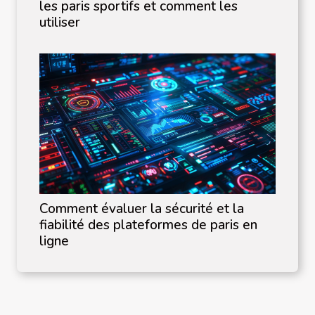
les paris sportifs et comment les
utiliser
Comment évaluer la sécurité et la
fiabilité des plateformes de paris en
ligne