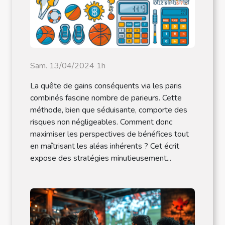
Sam. 13/04/2024 1h
La quête de gains conséquents via les paris
combinés fascine nombre de parieurs. Cette
méthode, bien que séduisante, comporte des
risques non négligeables. Comment donc
maximiser les perspectives de bénéfices tout
en maîtrisant les aléas inhérents ? Cet écrit
expose des stratégies minutieusement...