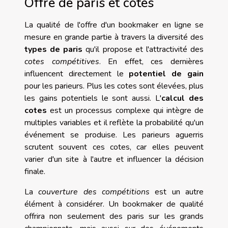
Offre de paris et cotes
La qualité de l'offre d'un bookmaker en ligne se
mesure en grande partie à travers la diversité des
types de paris
qu'il propose et l'attractivité des
cotes compétitives
. En effet, ces dernières
influencent directement le
potentiel de gain
pour les parieurs. Plus les cotes sont élevées, plus
les gains potentiels le sont aussi. L'
calcul des
cotes
est un processus complexe qui intègre de
multiples variables et il reflète la probabilité qu'un
événement se produise. Les parieurs aguerris
scrutent souvent ces cotes, car elles peuvent
varier d'un site à l'autre et influencer la décision
finale.
La
couverture des compétitions
est un autre
élément à considérer. Un bookmaker de qualité
offrira non seulement des paris sur les grands