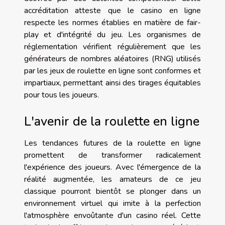
accréditation atteste que le casino en ligne
respecte les normes établies en matière de fair-
play et d'intégrité du jeu. Les organismes de
réglementation vérifient régulièrement que les
générateurs de nombres aléatoires (RNG) utilisés
par les jeux de roulette en ligne sont conformes et
impartiaux, permettant ainsi des tirages équitables
pour tous les joueurs.
L'avenir de la roulette en ligne
Les tendances futures de la roulette en ligne
promettent de transformer radicalement
l'expérience des joueurs. Avec l'émergence de la
réalité augmentée, les amateurs de ce jeu
classique pourront bientôt se plonger dans un
environnement virtuel qui imite à la perfection
l'atmosphère envoûtante d'un casino réel. Cette