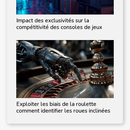
Impact des exclusivités sur la
compétitivité des consoles de jeux
Exploiter les biais de la roulette
comment identifier les roues inclinées