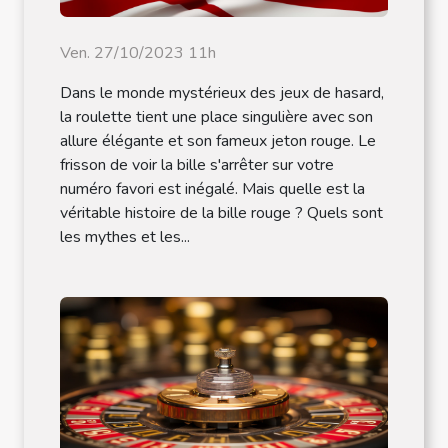
Ven. 27/10/2023 11h
Dans le monde mystérieux des jeux de hasard,
la roulette tient une place singulière avec son
allure élégante et son fameux jeton rouge. Le
frisson de voir la bille s'arrêter sur votre
numéro favori est inégalé. Mais quelle est la
véritable histoire de la bille rouge ? Quels sont
les mythes et les...