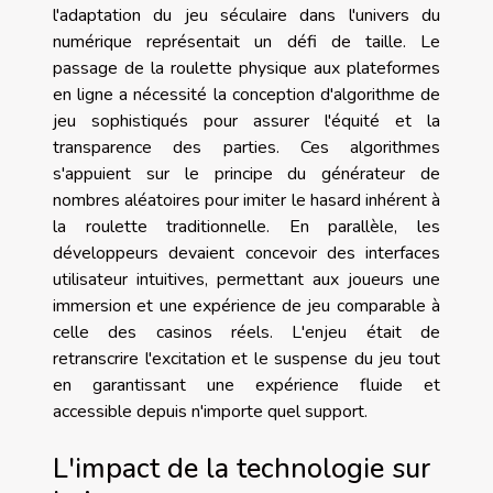
l'adaptation du jeu séculaire dans l'univers du
numérique représentait un défi de taille. Le
passage de la roulette physique aux plateformes
en ligne a nécessité la conception d'algorithme de
jeu sophistiqués pour assurer l'équité et la
transparence des parties. Ces algorithmes
s'appuient sur le principe du générateur de
nombres aléatoires pour imiter le hasard inhérent à
la roulette traditionnelle. En parallèle, les
développeurs devaient concevoir des interfaces
utilisateur intuitives, permettant aux joueurs une
immersion et une expérience de jeu comparable à
celle des casinos réels. L'enjeu était de
retranscrire l'excitation et le suspense du jeu tout
en garantissant une expérience fluide et
accessible depuis n'importe quel support.
L'impact de la technologie sur