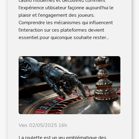
casino modernes et découvrez comment
l'expérience utilisateur façonne aujourd’hui le
plaisir et l'engagement des joueurs.
Comprendre les mécanismes qui influencent
l'interaction sur ces plateformes devient
essentiel pour quiconque souhaite rester...
Ven. 02/05/2025 16h
La roulette est un jeu emblématique des