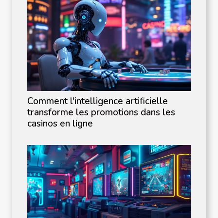
Comment l'intelligence artificielle
transforme les promotions dans les
casinos en ligne