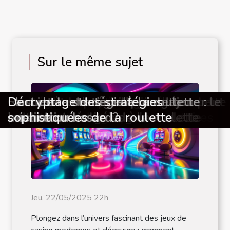
Sur le même sujet
Évaluation de l'expérience utilisateur
Exploiter les biais de la roulette
Techniques de prédiction à la
Stratégies avancées pour augmenter
Les meilleures stratégies de roulette
Comment la psychologie du jeu peut
Le mystère de la bille rouge :
Roulette : stratégies pour déjouer le
La science derrière la roulette :
L'art de la stratégie à la roulette :
Décryptage des stratégies
dans les jeux de casino modernes
comment identifier les roues
roulette pour anticiper les victoires
ses chances de gain à la roulette
pour maximiser vos gains
influencer vos gains à la roulette
mythes et réalités de la roulette
hasard
explications
science ou hasard?
sophistiquées de la roulette
inclinées
Jeu. 22/05/2025 22h
Plongez dans l’univers fascinant des jeux de