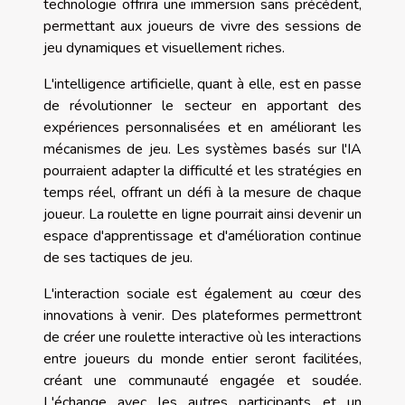
technologie offrira une immersion sans précédent,
permettant aux joueurs de vivre des sessions de
jeu dynamiques et visuellement riches.
L'intelligence artificielle, quant à elle, est en passe
de révolutionner le secteur en apportant des
expériences personnalisées et en améliorant les
mécanismes de jeu. Les systèmes basés sur l'IA
pourraient adapter la difficulté et les stratégies en
temps réel, offrant un défi à la mesure de chaque
joueur. La roulette en ligne pourrait ainsi devenir un
espace d'apprentissage et d'amélioration continue
de ses tactiques de jeu.
L'interaction sociale est également au cœur des
innovations à venir. Des plateformes permettront
de créer une roulette interactive où les interactions
entre joueurs du monde entier seront facilitées,
créant une communauté engagée et soudée.
L'échange avec les autres participants et un