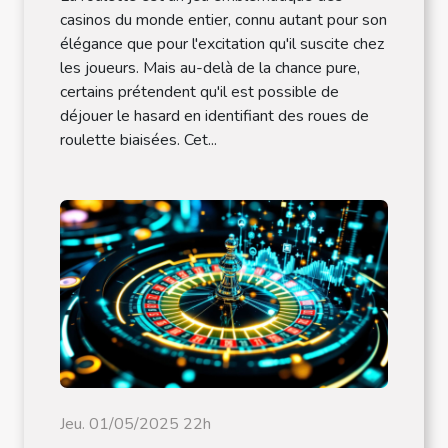
casinos du monde entier, connu autant pour son
élégance que pour l'excitation qu'il suscite chez
les joueurs. Mais au-delà de la chance pure,
certains prétendent qu'il est possible de
déjouer le hasard en identifiant des roues de
roulette biaisées. Cet...
Jeu. 01/05/2025 22h