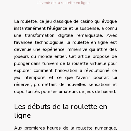
L'avenir de la roulette en ligne
La roulette, ce jeu classique de casino qui évoque
instantanément l'élégance et le suspense, a connu
une transformation digitale remarquable. Avec
l'avancée technologique, la roulette en ligne est
devenue une expérience immersive qui attire des
joueurs du monde entier. Cet article propose de
plonger dans l'univers de la roulette virtuelle pour
explorer comment l'innovation a révolutionné ce
jeu intemporel et ce que l'avenir pourrait lui
réserver, promettant de nouvelles sensations et
opportunités pour les amateurs de jeux de hasard.
Les débuts de la roulette en
ligne
Aux premières heures de la roulette numérique,