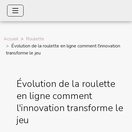
Accueil
Roulette
Évolution de la roulette en ligne comment l'innovation
transforme le jeu
Évolution de la roulette
en ligne comment
l'innovation transforme le
jeu