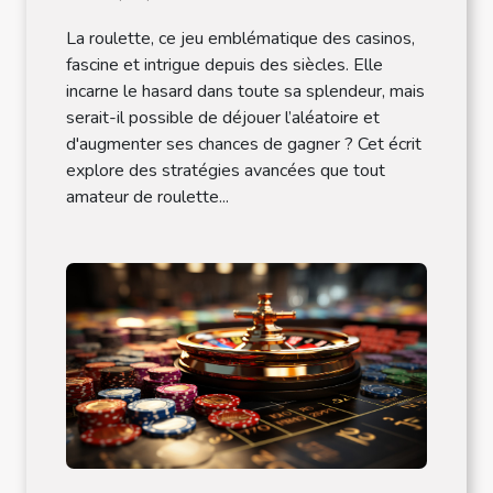
La roulette, ce jeu emblématique des casinos,
fascine et intrigue depuis des siècles. Elle
incarne le hasard dans toute sa splendeur, mais
serait-il possible de déjouer l’aléatoire et
d'augmenter ses chances de gagner ? Cet écrit
explore des stratégies avancées que tout
amateur de roulette...