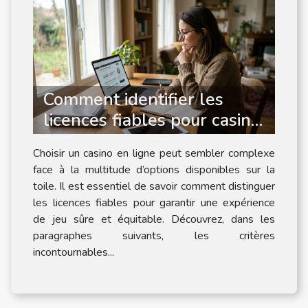
Comment identifier les
licences fiables pour casinos
en ligne ?
Choisir un casino en ligne peut sembler complexe
face à la multitude d’options disponibles sur la
toile. Il est essentiel de savoir comment distinguer
les licences fiables pour garantir une expérience
de jeu sûre et équitable. Découvrez, dans les
paragraphes suivants, les critères
incontournables...