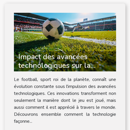
Impact des avancées
technologiques sur la
popularité mondiale du
Le football, sport roi de la planète, connaît une
football
évolution constante sous l'impulsion des avancées
technologiques. Ces innovations transforment non
seulement la manière dont le jeu est joué, mais
aussi comment il est apprécié à travers le monde.
Découvrons ensemble comment la technologie
façonne...