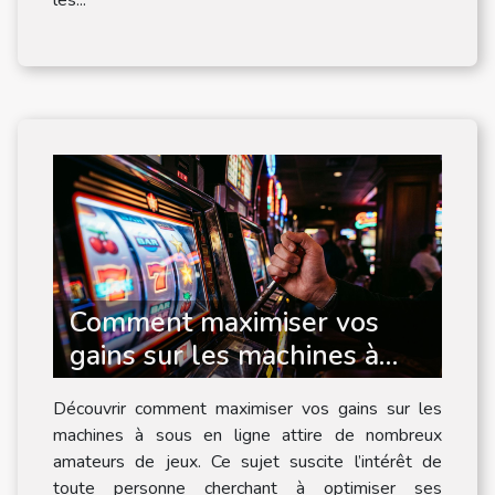
les...
Comment maximiser vos
gains sur les machines à
sous en ligne ?
Découvrir comment maximiser vos gains sur les
machines à sous en ligne attire de nombreux
amateurs de jeux. Ce sujet suscite l’intérêt de
toute personne cherchant à optimiser ses