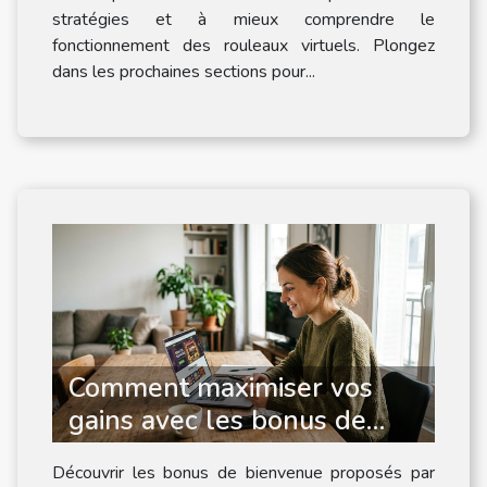
stratégies et à mieux comprendre le
fonctionnement des rouleaux virtuels. Plongez
dans les prochaines sections pour...
Comment maximiser vos
gains avec les bonus de
bienvenue offerts par les
Découvrir les bonus de bienvenue proposés par
casinos en ligne ?