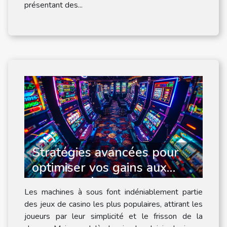
présentant des...
Stratégies avancées pour
optimiser vos gains aux
machines à sous
Les machines à sous font indéniablement partie
des jeux de casino les plus populaires, attirant les
joueurs par leur simplicité et le frisson de la