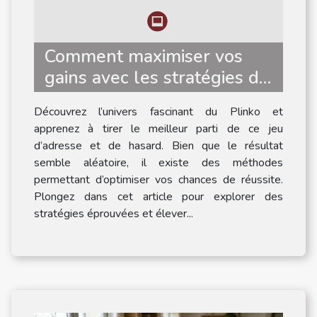
Comment maximiser vos
gains avec les stratégies de
Plinko ?
Découvrez l’univers fascinant du Plinko et
apprenez à tirer le meilleur parti de ce jeu
d’adresse et de hasard. Bien que le résultat
semble aléatoire, il existe des méthodes
permettant d’optimiser vos chances de réussite.
Plongez dans cet article pour explorer des
stratégies éprouvées et élever...