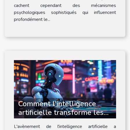
cachent cependant des mécanismes
psychologiques sophistiqués qui influencent
profondément le...
Comment l'intelligence
artificielle transforme les
promotions dans les casinos
L'avènement de l'intelligence artificielle a
en ligne