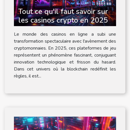
Tout ce qu'il faut savoir sur
les casinos crypto en 2025
Le monde des casinos en ligne a subi une
transformation spectaculaire avec l'avènement des
cryptomonnaies. En 2025, ces plateformes de jeu
représentent un phénomène fascinant, conjuguant
innovation technologique et frisson du hasard.
Dans cet univers où la blockchain redéfinit les
règles, il est...