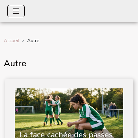
Accueil
Autre
Autre
La face cachée des passes