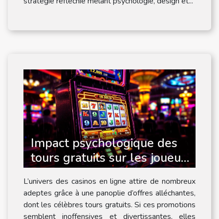
stratégie réfléchie mêlant psychologie, design et...
Impact psychologique des
tours gratuits sur les joueurs
de casino en ligne
L’univers des casinos en ligne attire de nombreux
adeptes grâce à une panoplie d’offres alléchantes,
dont les célèbres tours gratuits. Si ces promotions
semblent inoffensives et divertissantes, elles