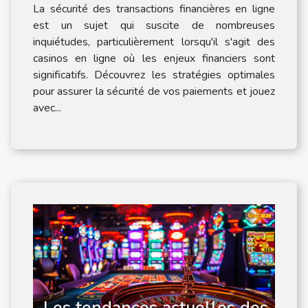
La sécurité des transactions financières en ligne
en ligne
est un sujet qui suscite de nombreuses
inquiétudes, particulièrement lorsqu'il s'agit des
casinos en ligne où les enjeux financiers sont
significatifs. Découvrez les stratégies optimales
pour assurer la sécurité de vos paiements et jouez
avec...