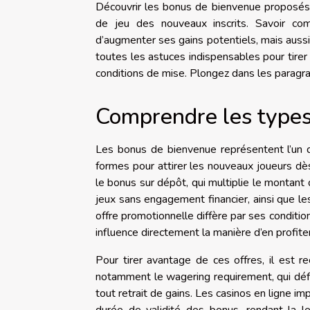
Découvrir les bonus de bienvenue proposés p
de jeu des nouveaux inscrits. Savoir co
d’augmenter ses gains potentiels, mais aussi
toutes les astuces indispensables pour tirer l
conditions de mise. Plongez dans les paragra
Comprendre les type
Les bonus de bienvenue représentent l’un de
formes pour attirer les nouveaux joueurs dès
le bonus sur dépôt, qui multiplie le montant
jeux sans engagement financier, ainsi que l
offre promotionnelle diffère par ses conditio
influence directement la manière d’en profite
Pour tirer avantage de ces offres, il est
notamment le wagering requirement, qui défi
tout retrait de gains. Les casinos en ligne im
durée de validité des bonus, rendant la l