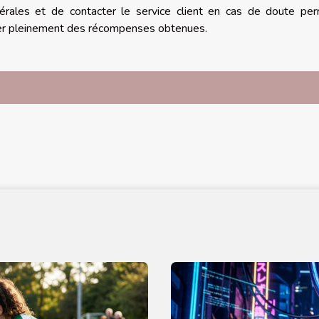
nérales et de contacter le service client en cas de doute pe
iter pleinement des récompenses obtenues.