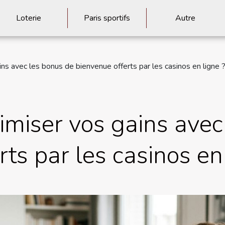
Loterie
Paris sportifs
Autre
s avec les bonus de bienvenue offerts par les casinos en ligne 
iser vos gains avec 
ts par les casinos en