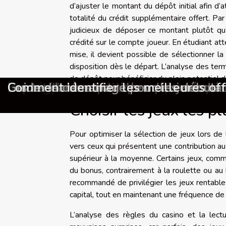
d’ajuster le montant du dépôt initial afin d’
totalité du crédit supplémentaire offert. Pa
judicieux de déposer ce montant plutôt qu
crédité sur le compte joueur. En étudiant at
mise, il devient possible de sélectionner l
disposition dès le départ. L’analyse des te
de dépôt pour bénéficier du plein potentiel de
La face cachée des passes décisives : 
Protection des données : comprendre 
Les avantages de jouer au casino sur
Guide pratique : choisir son hébergem
Stratégies efficaces pour maximiser 
Comment maximiser vos gains sur les
Importance de la sécurité et du jeu r
Les critères clés pour choisir son cas
Comment maximiser vos gains avec les
Comment identifier les licences fiable
Comment la personnalisation avancée 
Comment les jeux en ligne captent-ils 
Impact psychologique des tours gratui
Comment l'intelligence artificielle t
Guide pour débutants sur les stratég
Tout ce qu'il faut savoir sur les casi
Exploration des tendances actuelles 
Exploration de l'impact des communa
Avantages et inconvénients des casin
Stratégies avancées pour optimiser v
Impact des exclusivités sur la compéti
Les meilleures pratiques pour sécuris
Les tendances actuelles des jeux de c
Guide de démarrage pour les débutant
Comment identifier les meilleures off
Choisir les jeux les 
Pour optimiser la sélection de jeux lors de l
vers ceux qui présentent une contribution au
supérieur à la moyenne. Certains jeux, co
du bonus, contrairement à la roulette ou au 
recommandé de privilégier les jeux rentable
capital, tout en maintenant une fréquence de 
L’analyse des règles du casino et la lect