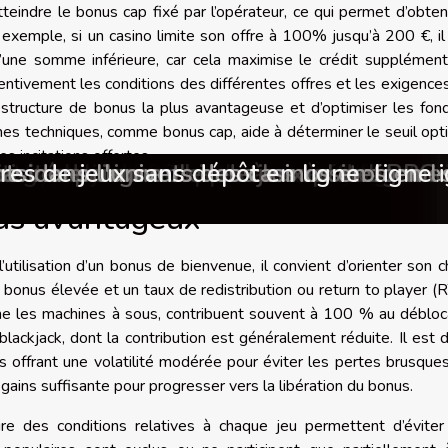
atteindre le bonus cap fixé par l’opérateur, ce qui permet d’obteni
r exemple, si un casino limite son offre à 100% jusqu’à 200 €, il
’une somme inférieure, car cela maximise le crédit supplément
tentivement les conditions des différentes offres et les exigence
a structure de bonus la plus avantageuse et d’optimiser les fon
rmes techniques, comme bonus cap, aide à déterminer le seuil opt
s incitations offertes.
ce que les stats ne disent jamais
le cryptage SSL dans les jeux en lign
 mobile versus ordinateur
ent près d'un lieu de jeux
les avantages des bonus sans mise
 machines à sous en ligne ?
esponsable dans les casinos en ligne
ino en ligne en toute confiance
 stratégies de Plinko ?
s pour casinos en ligne ?
transforme l'expérience des jeux de s
l'attention des utilisateurs ?
ts sur les joueurs de casino en ligne
ransforme les promotions dans les casin
ies de jeux dans les casinos offrant de
nos crypto en 2025
et futures dans le commerce en ligne
utés de joueurs sur le succès des RPG
os mobiles par rapport aux plateforme
os gains aux machines à sous
tivité des consoles de jeux
er vos paiements dans les casinos en l
asino en ligne
s dans l'univers des casinos en ligne
res de jeux sans dépôt en ligne
plus avantageux
’utilisation d’un bonus de bienvenue, il convient d’orienter son c
 bonus élevée et un taux de redistribution ou return to player (
mme les machines à sous, contribuent souvent à 100 % au déblo
blackjack, dont la contribution est généralement réduite. Il est 
s offrant une volatilité modérée pour éviter les pertes brusque
gains suffisante pour progresser vers la libération du bonus.
ure des conditions relatives à chaque jeu permettent d’éviter