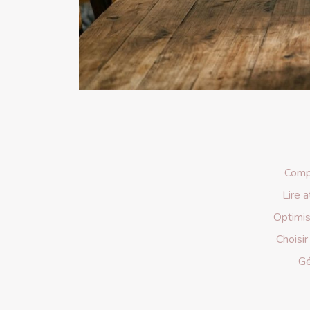
Comp
Lire 
Optimis
Choisir
Gé