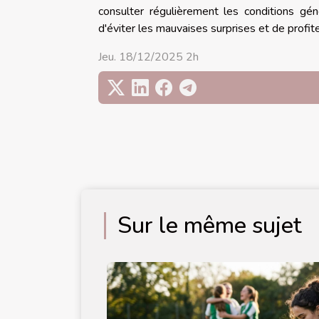
consulter régulièrement les conditions gé
d'éviter les mauvaises surprises et de prof
Jeu. 18/12/2025 2h
Sur le même sujet