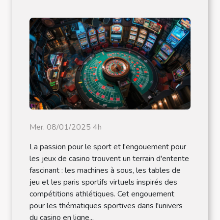
Mer. 08/01/2025 4h
La passion pour le sport et l'engouement pour
les jeux de casino trouvent un terrain d'entente
fascinant : les machines à sous, les tables de
jeu et les paris sportifs virtuels inspirés des
compétitions athlétiques. Cet engouement
pour les thématiques sportives dans l'univers
du casino en ligne...