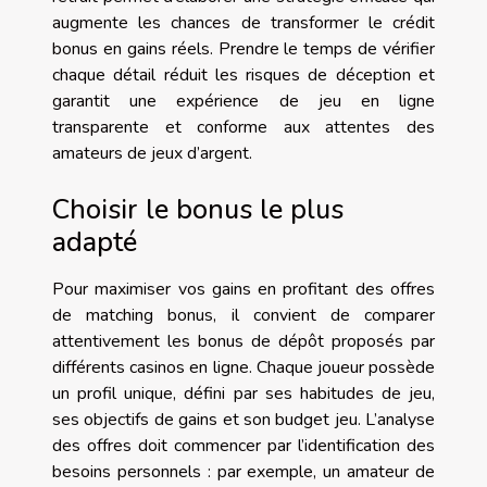
augmente les chances de transformer le crédit
bonus en gains réels. Prendre le temps de vérifier
chaque détail réduit les risques de déception et
garantit une expérience de jeu en ligne
transparente et conforme aux attentes des
amateurs de jeux d’argent.
Choisir le bonus le plus
adapté
Pour maximiser vos gains en profitant des offres
de matching bonus, il convient de comparer
attentivement les bonus de dépôt proposés par
différents casinos en ligne. Chaque joueur possède
un profil unique, défini par ses habitudes de jeu,
ses objectifs de gains et son budget jeu. L’analyse
des offres doit commencer par l’identification des
besoins personnels : par exemple, un amateur de