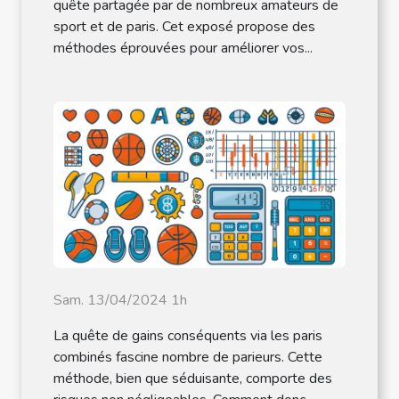
quête partagée par de nombreux amateurs de
sport et de paris. Cet exposé propose des
méthodes éprouvées pour améliorer vos...
Sam. 13/04/2024 1h
La quête de gains conséquents via les paris
combinés fascine nombre de parieurs. Cette
méthode, bien que séduisante, comporte des