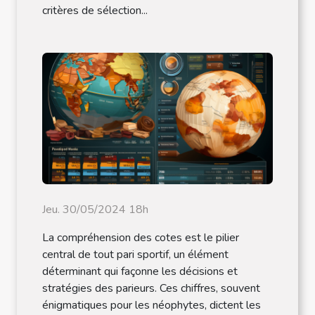
critères de sélection...
Jeu. 30/05/2024 18h
La compréhension des cotes est le pilier
central de tout pari sportif, un élément
déterminant qui façonne les décisions et
stratégies des parieurs. Ces chiffres, souvent
énigmatiques pour les néophytes, dictent les