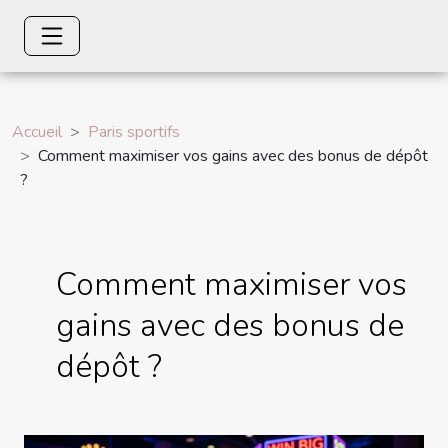
Accueil
Paris sportifs
Comment maximiser vos gains avec des bonus de dépôt
?
Comment maximiser vos
gains avec des bonus de
dépôt ?