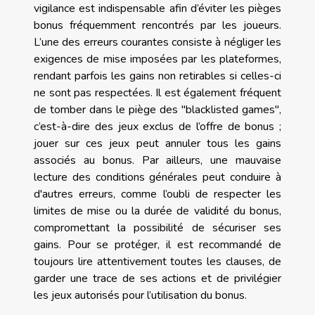
vigilance est indispensable afin d’éviter les pièges
bonus fréquemment rencontrés par les joueurs.
L’une des erreurs courantes consiste à négliger les
exigences de mise imposées par les plateformes,
rendant parfois les gains non retirables si celles-ci
ne sont pas respectées. Il est également fréquent
de tomber dans le piège des "blacklisted games",
c’est-à-dire des jeux exclus de l’offre de bonus ;
jouer sur ces jeux peut annuler tous les gains
associés au bonus. Par ailleurs, une mauvaise
lecture des conditions générales peut conduire à
d'autres erreurs, comme l’oubli de respecter les
limites de mise ou la durée de validité du bonus,
compromettant la possibilité de sécuriser ses
gains. Pour se protéger, il est recommandé de
toujours lire attentivement toutes les clauses, de
garder une trace de ses actions et de privilégier
les jeux autorisés pour l’utilisation du bonus.