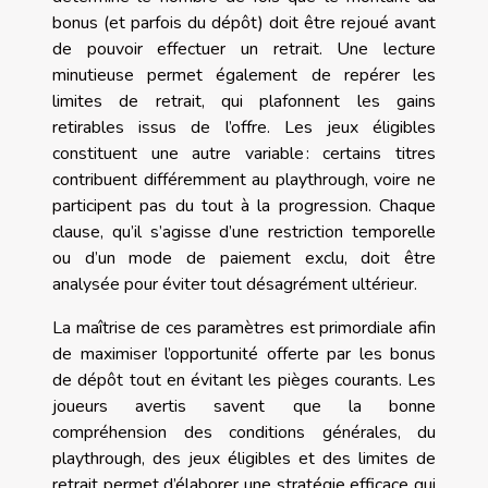
bonus (et parfois du dépôt) doit être rejoué avant
de pouvoir effectuer un retrait. Une lecture
minutieuse permet également de repérer les
limites de retrait, qui plafonnent les gains
retirables issus de l’offre. Les jeux éligibles
constituent une autre variable : certains titres
contribuent différemment au playthrough, voire ne
participent pas du tout à la progression. Chaque
clause, qu’il s’agisse d’une restriction temporelle
ou d’un mode de paiement exclu, doit être
analysée pour éviter tout désagrément ultérieur.
La maîtrise de ces paramètres est primordiale afin
de maximiser l’opportunité offerte par les bonus
de dépôt tout en évitant les pièges courants. Les
joueurs avertis savent que la bonne
compréhension des conditions générales, du
playthrough, des jeux éligibles et des limites de
retrait permet d’élaborer une stratégie efficace qui