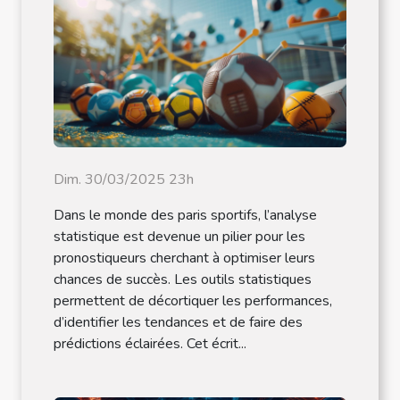
Dim. 30/03/2025 23h
Dans le monde des paris sportifs, l’analyse
statistique est devenue un pilier pour les
pronostiqueurs cherchant à optimiser leurs
chances de succès. Les outils statistiques
permettent de décortiquer les performances,
d’identifier les tendances et de faire des
prédictions éclairées. Cet écrit...