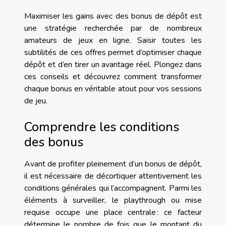
Maximiser les gains avec des bonus de dépôt est
une stratégie recherchée par de nombreux
amateurs de jeux en ligne. Saisir toutes les
subtilités de ces offres permet d’optimiser chaque
dépôt et d’en tirer un avantage réel. Plongez dans
ces conseils et découvrez comment transformer
chaque bonus en véritable atout pour vos sessions
de jeu.
Comprendre les conditions
des bonus
Avant de profiter pleinement d’un bonus de dépôt,
il est nécessaire de décortiquer attentivement les
conditions générales qui l’accompagnent. Parmi les
éléments à surveiller, le playthrough ou mise
requise occupe une place centrale : ce facteur
détermine le nombre de fois que le montant du