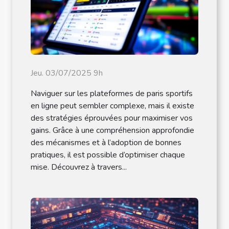
Jeu. 03/07/2025 9h
Naviguer sur les plateformes de paris sportifs
en ligne peut sembler complexe, mais il existe
des stratégies éprouvées pour maximiser vos
gains. Grâce à une compréhension approfondie
des mécanismes et à l’adoption de bonnes
pratiques, il est possible d’optimiser chaque
mise. Découvrez à travers...