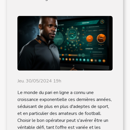
Jeu. 30/05/2024 19h
Le monde du pari en ligne a connu une
croissance exponentielle ces dernières années,
séduisant de plus en plus d'adeptes de sport,
et en particulier des amateurs de football.
Choisir le bon opérateur peut s'avérer être un
véritable défi, tant l'offre est variée et les