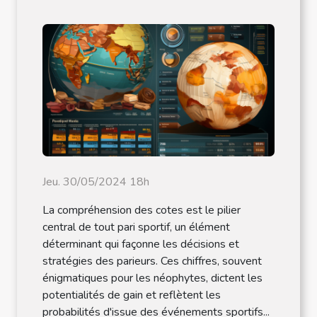
Jeu. 30/05/2024 18h
La compréhension des cotes est le pilier
central de tout pari sportif, un élément
déterminant qui façonne les décisions et
stratégies des parieurs. Ces chiffres, souvent
énigmatiques pour les néophytes, dictent les
potentialités de gain et reflètent les
probabilités d'issue des événements sportifs...