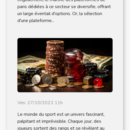
paris dédiées à ce secteur se diversifie, offrant
un large éventail d'options. Or, la sélection
d'une plateforme...
Ven. 27/10/2023 11h
Le monde du sport est un univers fascinant,
palpitant et imprévisible. Chaque jour, des
joueurs sortent des rangs et se révèlent au