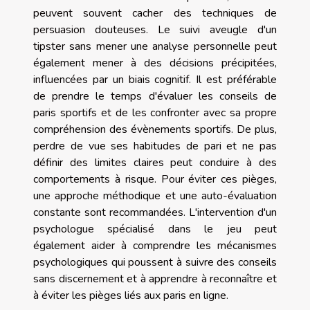
peuvent souvent cacher des techniques de
persuasion douteuses. Le suivi aveugle d'un
tipster sans mener une analyse personnelle peut
également mener à des décisions précipitées,
influencées par un biais cognitif. Il est préférable
de prendre le temps d'évaluer les conseils de
paris sportifs et de les confronter avec sa propre
compréhension des évènements sportifs. De plus,
perdre de vue ses habitudes de pari et ne pas
définir des limites claires peut conduire à des
comportements à risque. Pour éviter ces pièges,
une approche méthodique et une auto-évaluation
constante sont recommandées. L'intervention d'un
psychologue spécialisé dans le jeu peut
également aider à comprendre les mécanismes
psychologiques qui poussent à suivre des conseils
sans discernement et à apprendre à reconnaître et
à éviter les pièges liés aux paris en ligne.