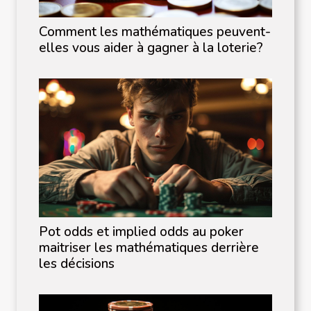
Comment les mathématiques peuvent-
elles vous aider à gagner à la loterie?
Pot odds et implied odds au poker
maitriser les mathématiques derrière
les décisions