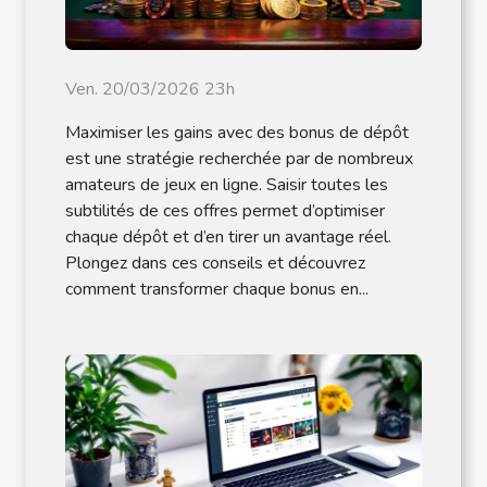
Ven. 20/03/2026 23h
Maximiser les gains avec des bonus de dépôt
est une stratégie recherchée par de nombreux
amateurs de jeux en ligne. Saisir toutes les
subtilités de ces offres permet d’optimiser
chaque dépôt et d’en tirer un avantage réel.
Plongez dans ces conseils et découvrez
comment transformer chaque bonus en...