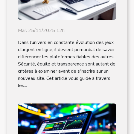
Mar. 25/11/2025 12h
Dans l’univers en constante évolution des jeux
d'argent en ligne, il devient primordial de savoir
différencier les plateformes fiables des autres.
Sécurité, équité et transparence sont autant de
critères à examiner avant de s'inscrire sur un
nouveau site. Cet article vous guide à travers
les...