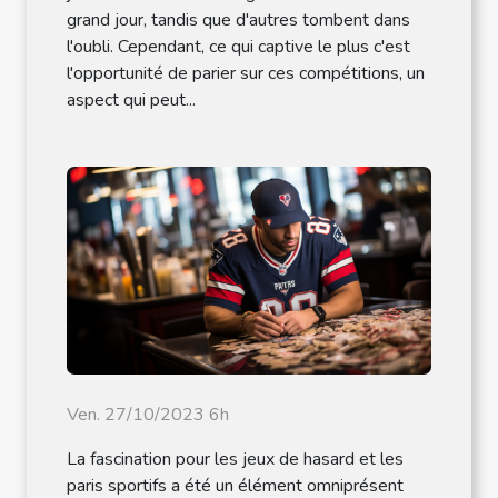
grand jour, tandis que d'autres tombent dans
l'oubli. Cependant, ce qui captive le plus c'est
l'opportunité de parier sur ces compétitions, un
aspect qui peut...
Ven. 27/10/2023 6h
La fascination pour les jeux de hasard et les
paris sportifs a été un élément omniprésent