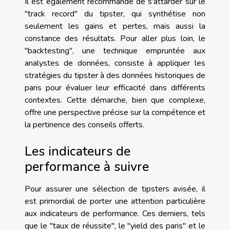
Il est également recommandé de s'attarder sur le
"track record" du tipster, qui synthétise non
seulement les gains et pertes, mais aussi la
constance des résultats. Pour aller plus loin, le
"backtesting", une technique empruntée aux
analystes de données, consiste à appliquer les
stratégies du tipster à des données historiques de
paris pour évaluer leur efficacité dans différents
contextes. Cette démarche, bien que complexe,
offre une perspective précise sur la compétence et
la pertinence des conseils offerts.
Les indicateurs de
performance à suivre
Pour assurer une sélection de tipsters avisée, il
est primordial de porter une attention particulière
aux indicateurs de performance. Ces derniers, tels
que le "taux de réussite", le "yield des paris" et le