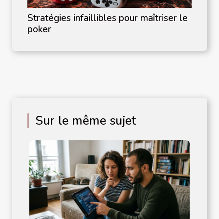
Stratégies infaillibles pour maîtriser le
poker
Sur le même sujet