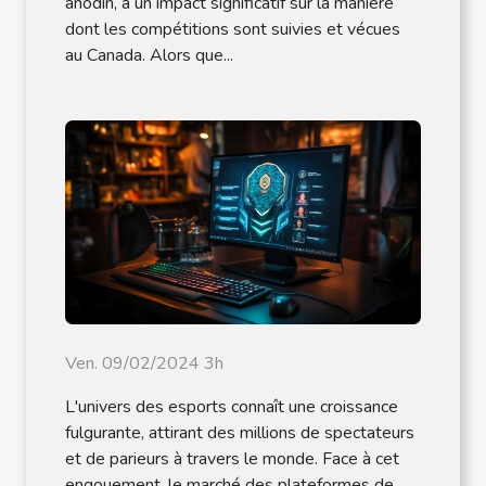
anodin, a un impact significatif sur la manière
dont les compétitions sont suivies et vécues
au Canada. Alors que...
Ven. 09/02/2024 3h
L'univers des esports connaît une croissance
fulgurante, attirant des millions de spectateurs
et de parieurs à travers le monde. Face à cet
engouement, le marché des plateformes de